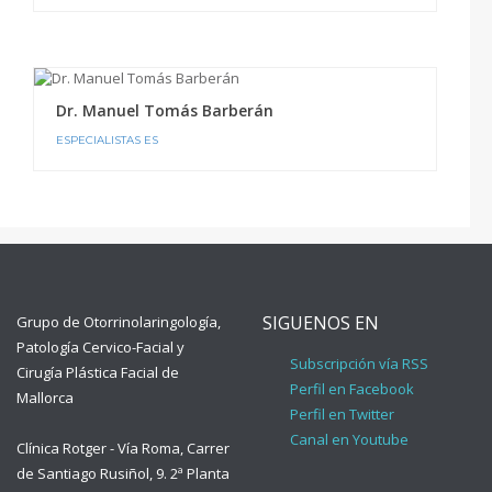
Dr. Manuel Tomás Barberán
ESPECIALISTAS ES
SIGUENOS EN
Grupo de Otorrinolaringología,
Patología Cervico-Facial y
Subscripción vía RSS
Cirugía Plástica Facial de
Perfil en Facebook
Mallorca
Perfil en Twitter
Canal en Youtube
Clínica Rotger - Vía Roma, Carrer
de Santiago Rusiñol, 9. 2ª Planta