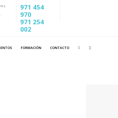
971 454
na y
970
s
971 254
002
IENTOS
FORMACIÓN
CONTACTO