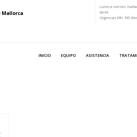
Lunes a viernes: maña
e Mallorca
tarde
Urgencias 24h: 365 día
INICIO
EQUIPO
ASISTENCIA
TRATAM
Y