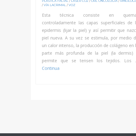
PLÁSTICA FACIAL
/
LASER CO2
/
ORL ONCOLOGÍA
/
RINOLOGÍ
/
VÍA LACRIMAL
/
VOZ
Esta técnica consiste en quema
controladamente las capas superficiales de 
epidermis (lijar la piel) y así permitir que naz
piel nueva. A su vez se estimula, por medio 
un calor intenso, la producción de colágeno en 
parte más profunda de la piel (la dermis)
permite que se tensen los tejidos. Los
Continua