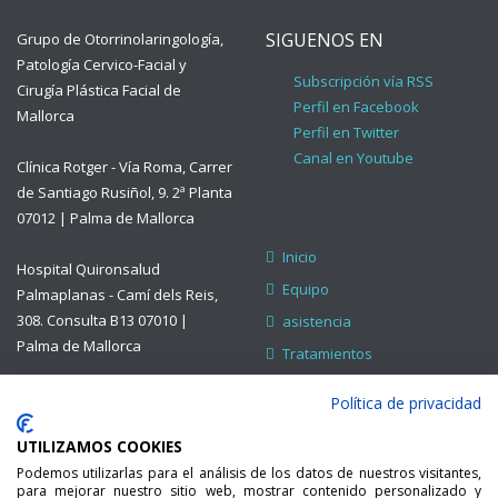
SIGUENOS EN
Grupo de Otorrinolaringología,
Patología Cervico-Facial y
Subscripción vía RSS
Cirugía Plástica Facial de
Perfil en Facebook
Mallorca
Perfil en Twitter
Canal en Youtube
Clínica Rotger - Vía Roma, Carrer
de Santiago Rusiñol, 9. 2ª Planta
07012 | Palma de Mallorca
Inicio
Hospital Quironsalud
Equipo
Palmaplanas - Camí dels Reis,
308. Consulta B13 07010 |
asistencia
Palma de Mallorca
Tratamientos
Formación
www.plasticafacialweb.com
Política de privacidad
Contacto
E-mail:
UTILIZAMOS COOKIES
secretaria@orlmallorca.com
Podemos utilizarlas para el análisis de los datos de nuestros visitantes,
Teléfono: 971 454 970 /
para mejorar nuestro sitio web, mostrar contenido personalizado y