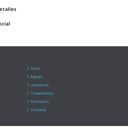
etalles
ocial
Inicio
Equipo
asistencia
Tratamientos
Formación
Contacto