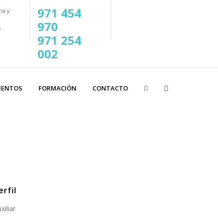
971 454
na y
970
s
971 254
002
IENTOS
FORMACIÓN
CONTACTO
erfil
xiliar