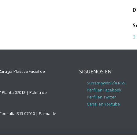
D
S
SIGUENOS EN
Cirugía Plástica Facial de
Subscripción vía RSS
Perfil en Facebook
2ª Planta 07012 | Palma de
Perfil en Twitter
Canal en Youtube
 Consulta B13 07010 | Palma de