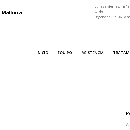
Lunes a viernes: maña
e Mallorca
tarde
Urgencias 24h: 365 día
INICIO
EQUIPO
ASISTENCIA
TRATAM
P
Au